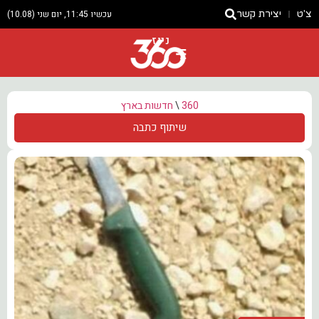
צ'ט
יצירת קשר
עכשיו 11:45, יום שני (10.08)
ניוז
360
\
חדשות בארץ
שיתוף כתבה