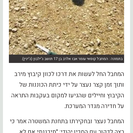
בתמונה : המחבל קוסאי עומר אבו אלרב בן 17 תושב ג'ילבון (ג'ינין).
המחבל החל לעשות את דרכו לכוון קיבוץ מירב
ותוך זמן קצר נעצר על ידי כיתת הכוננות של
הקיבוץ וחיילים שהגיעו למקום בעקבות התראה
על חדירה מגדר המערכת.
המחבל נעצר ובחקירתו בתחנת המשטרה אמר כי
רצה לדקור עם הסכין יהודי: "תיכננתי אם לא