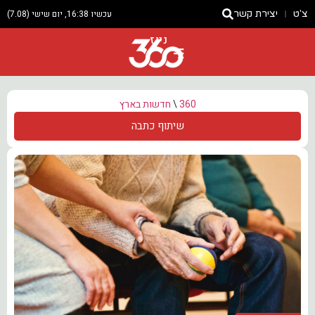
צ'ט
יצירת קשר
עכשיו 16:38, יום שישי (7.08)
ניוז
360
\
חדשות בארץ
שיתוף כתבה