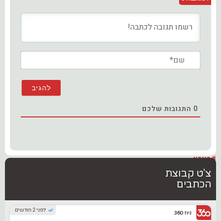
שם*
0
התגובות שלכם
#בארץ
צ'ט קבוצת
הכתבים
לפני 2 חודשים
ניוז 360