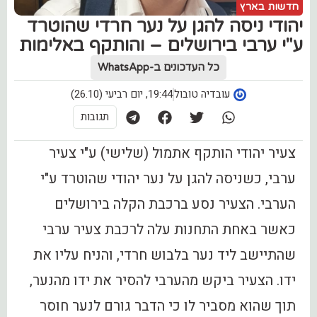
חדשות בארץ
יהודי ניסה להגן על נער חרדי שהוטרד
ע"י ערבי בירושלים – והותקף באלימות
כל העדכונים ב-WhatsApp
עובדיה טובול
19:44, יום רביעי (26.10)
תגובות
צעיר יהודי הותקף אתמול (שלישי) ע"י צעיר
ערבי, כשניסה להגן על נער יהודי שהוטרד ע"י
הערבי. הצעיר נסע ברכבת הקלה בירושלים
כאשר באחת התחנות עלה לרכבת צעיר ערבי
שהתיישב ליד נער בלבוש חרדי, והניח עליו את
ידו. הצעיר ‏ביקש‏ מהערבי ‏להסיר ‏את ‏ידו ‏מהנער,
תוך שהוא מסביר לו כי הדבר גורם לנער חוסר