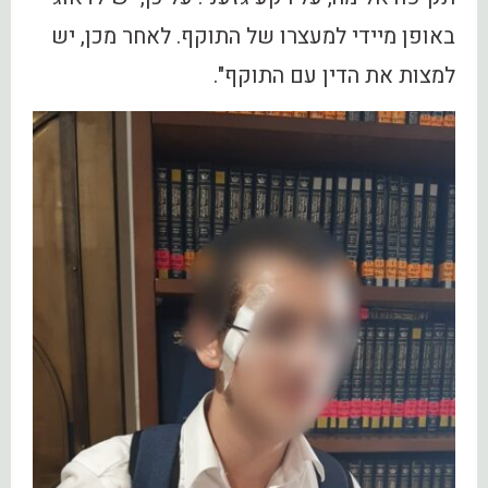
‏באופן ‏מיידי למעצרו של‏ התוקף. ‏לאחר‏ מכן,‏ יש
‏למצות את הדין עם‏ התוקף".