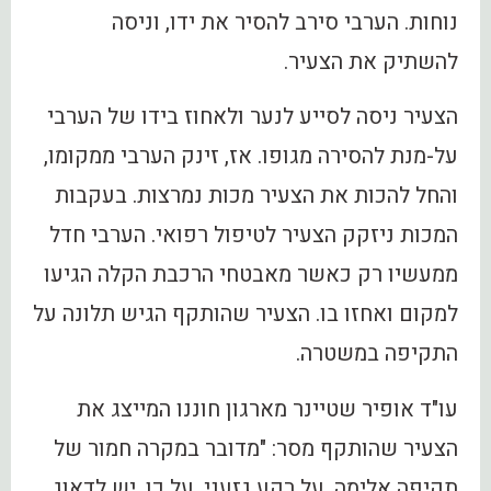
נוחות.‏ הערבי ‏סירב‏ להסיר ‏את‏ ידו,‏ וניסה
‏להשתיק‏ את‏ הצעיר.
הצעיר ניסה לסייע לנער ולאחוז ‏בידו ‏של ‏הערבי
‏על-מנת ‏להסירה ‏מגופו.‏ אז, זינק ‏הערבי ‏ממקומו,
‏והחל להכות את הצעיר מכות נמרצות. ‏בעקבות
המכות ניזקק הצעיר לטיפול רפואי. הערבי חדל
ממעשיו רק כאשר מאבטחי הרכבת הקלה הגיעו
למקום ואחזו בו. הצעיר שהותקף הגיש תלונה על
התקיפה במשטרה.
עו"ד אופיר שטיינר מארגון חוננו המייצג את
הצעיר שהותקף מסר: "מדובר ‏במקרה חמור של
תקיפה אלימה, על רקע גזעני. על ‏כן, ‏יש ‏לדאוג