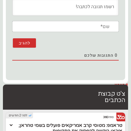
שם*
0
התגובות שלכם
#בארץ
צ'ט קבוצת
הכתבים
לפני 2 חודשים
ניוז 360
טראמפ: מטוסי קרב אמריקאים פועלים בשמי טהראן;
איראן ביקשה להפסיק את התקיפות