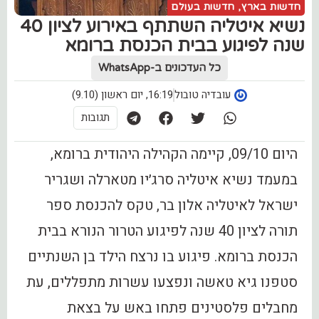
חדשות בארץ
,
חדשות בעולם
נשיא איטליה השתתף באירוע לציון 40
שנה לפיגוע בבית הכנסת ברומא
כל העדכונים ב-WhatsApp
עובדיה טובול
16:19, יום ראשון (9.10)
תגובות
היום 09/10, קיימה הקהילה היהודית ברומא,
במעמד נשיא איטליה סרג׳יו מטארלה ושגריר
ישראל לאיטליה אלון בר, טקס להכנסת ספר
תורה לציון 40 שנה לפיגוע הטרור הנורא בבית
הכנסת ברומא. פיגוע בו נרצח הילד בן השנתיים
סטפנו גיא טאשה ונפצעו עשרות מתפללים, עת
מחבלים פלסטינים פתחו באש על בצאת