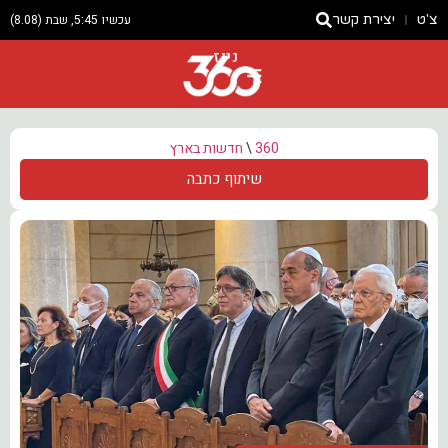
צ'ט
יצירת קשר
עכשיו 5:45, שבת (8.08)
ניוז
360
\
חדשות בארץ
שיתוף כתבה