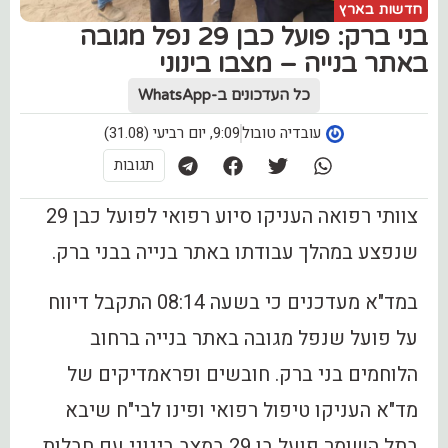
חדשות בארץ
בני ברק: פועל כבן 29 נפל מגובה
באתר בנייה – מצבו בינוני
כל העדכונים ב-WhatsApp
עובדיה טובול
9:09, יום רביעי (31.08)
תגובות
צוותי רפואה העניקו סיוע רפואי לפועל כבן 29
שנפצע במהלך עבודתו באתר בנייה בבני ברק.
במד"א מעדכנים כי בשעה 08:14 התקבל דיווח
על פועל שנפל מגובה באתר בנייה ברחוב
הלוחמים בני ברק. חובשים ופראמדיקים של
מד"א העניקו טיפול רפואי ופינו לבי"ח שיבא
בתל השומר פועל בן 29 במצב בינוני עם חבלות