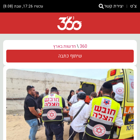
צ'ט
יצירת קשר
עכשיו 17:26, שבת (8.08)
ניוז
360
\
חדשות בארץ
שיתוף כתבה