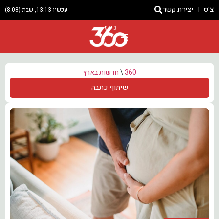
צ'ט
יצירת קשר
עכשיו 13:13, שבת (8.08)
ניוז
360
\
חדשות בארץ
שיתוף כתבה