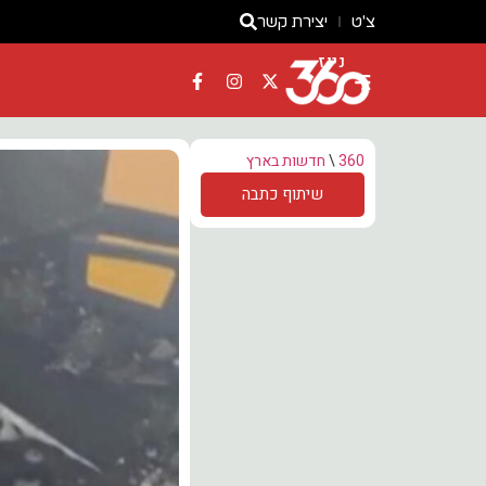
צ'ט
יצירת קשר
ניוז
360
\
חדשות בארץ
שיתוף כתבה