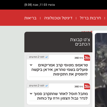
עכשיו 11:03, שבת (8.08)
חרבות ברזל
דיגיטל וטכנולוגיה
בריאות
#בארץ
צ'ט קבוצת
הכתבים
לפני 2 חודשים
ניוז 360
טראמפ: מטוסי קרב אמריקאים
פועלים בשמי טהראן; איראן ביקשה
להפסיק את התקיפות
לפני 2 חודשים
ניוז 360
מחבל חוסל לאחר שהתקרב סמוך
לגדר גבול הצפון וירה על כוחות