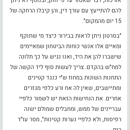
אורכות, דבר שאסור על פי חוק, ובנוסף לא ניתן
להם להתייעץ עם עורך דין, והן קיבלו הרחקה של
15 יום מהמקום".
"בסרטון ניתן לראות בבירור כיצד מי שתוקף
ומאיים אלו אנשי כוחות הביטחון שמאיימים
שישברו להן את היד, ואנו נגיש על כך תלונה
למח"ש בהקדם. צריך לעשות סוף ליד הקשה של
התחנות השונות במחוז ש"י כנגד קטינים
ומתיישבים, שאין לה אח ורע כלפי מגזרים
אחרים. את הנחישות הזאת יש לשמור כלפיי
עבריינים של ממש, ומחבלים שמולם ישנה
רפיסות, ולא כלפיי נערות קטינות", מסר עו"ד
רום.