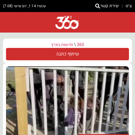
צ'ט
יצירת קשר
עכשיו 1:14, יום שישי (7.08)
ניוז
360
\
חדשות בארץ
שיתוף כתבה