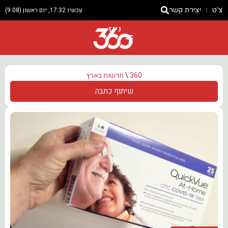
צ'ט
יצירת קשר
עכשיו 17:32, יום ראשון (9.08)
ניוז
360
\
חדשות בארץ
שיתוף כתבה