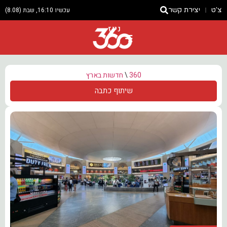
צ'ט
יצירת קשר
עכשיו 16:10, שבת (8.08)
ניוז
360
\
חדשות בארץ
שיתוף כתבה