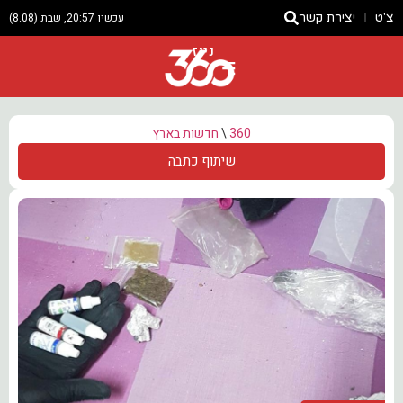
צ'ט
יצירת קשר
עכשיו 20:57, שבת (8.08)
ניוז
360
\
חדשות בארץ
שיתוף כתבה