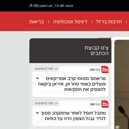
עכשיו 15:44, יום ראשון (9.08)
חרבות ברזל
דיגיטל וטכנולוגיה
בריאות
#בארץ
צ'ט קבוצת
הכתבים
לפני 2 חודשים
ניוז 360
טראמפ: מטוסי קרב אמריקאים
פועלים בשמי טהראן; איראן ביקשה
להפסיק את התקיפות
לפני 2 חודשים
ניוז 360
מחבל חוסל לאחר שהתקרב סמוך
לגדר גבול הצפון וירה על כוחות