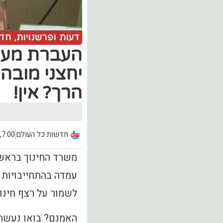
דעות ופרשנויות
,
חדש
העברת מעונ
יחצני מובה
הרך? אין!
חדשות כל העולם
7:00, יום שלישי (20.07)
משרד החינוך בראשו
עמדה בהתחייבויות ה
לשמור על רצף חינוכ
האמנם? בואו נעשה ס