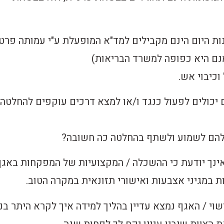
 היום הינם מקבילים למד"א המופעלת ע"י עמותה פרט
מנם היא כפופה למשרד הבריאות)
כיבוי אש.
ם יכולים לפעול כנגד ו/או למצא דרכים עוקפים להחלטה
 להם לשמוע ולשתף בהחלטה כה חשובה?
ינך יודעת כי ההשכלה / המקצועיות של המפקחות באגף
ת במגיני אצבעות ואישורי תזונאית במקרה הטוב.
וי / האגף נמצא עדיין בהליך למידה איך לקרא היתר בני