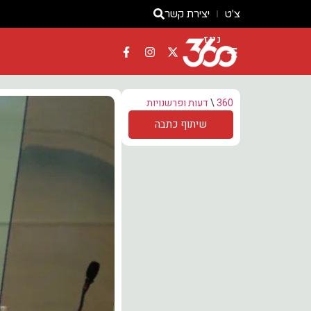
צ'ט
יצירת קשר
ניוז
360
\
דעות ופרשנויות
שיתוף כתבה