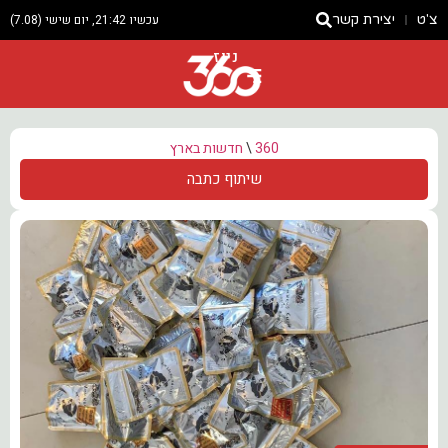
צ'ט
יצירת קשר
עכשיו 21:42, יום שישי (7.08)
ניוז
360
\
חדשות בארץ
שיתוף כתבה