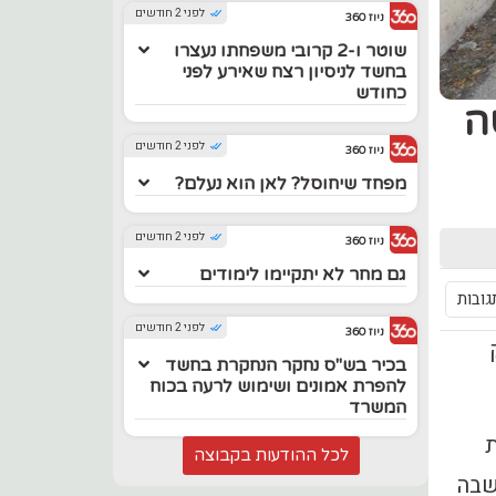
לפני 2 חודשים
ניוז 360
שוטר ו-2 קרובי משפחתו נעצרו
בחשד לניסיון רצח שאירע לפני
כחודש
ה
לפני 2 חודשים
ניוז 360
מפחד שיחוסל? לאן הוא נעלם?
לפני 2 חודשים
ניוז 360
גם מחר לא יתקיימו לימודים
לפני 2 חודשים
ניוז 360
בכיר בש"ס נחקר הנחקרת בחשד
להפרת אמונים ושימוש לרעה בכוח
המשרד
ית
לכל ההודעות בקבוצה
רפואי קבע את מותו. נכדתו בת ה-5 שישבה