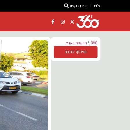
צ'ט
יצירת קשר
ניוז
360
\
חדשות בארץ
שיתוף כתבה