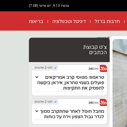
עכשיו 9:13, יום שישי (7.08)
חרבות ברזל
דיגיטל וטכנולוגיה
בריאות
#בארץ
צ'ט קבוצת
הכתבים
לפני 2 חודשים
ניוז 360
טראמפ: מטוסי קרב אמריקאים
פועלים בשמי טהראן; איראן ביקשה
להפסיק את התקיפות
לפני 2 חודשים
ניוז 360
מחבל חוסל לאחר שהתקרב סמוך
לגדר גבול הצפון וירה על כוחות