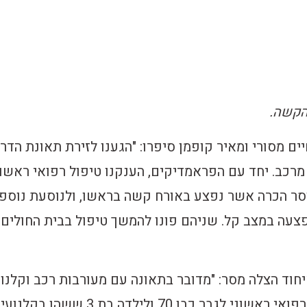
הקשה.
ים מסורי ומאיר קופמן סיפרו: "הגענו לזירת תאונת הדר
מרכב. יחד עם הפראמדיקים, הענקנו טיפול רפואי ראשונ
 כבן 70 מחוסר הכרה אשר נפצע באורח קשה בראשו, ולנוסעת נוספ
 3 אשר נפצעה במצב קל. שניהם פונו להמשך טיפול בבית החולים
חוד הצלה מסר: "מדובר בתאונה עם מעורבות רכב וקלנוע
הענקנו בזירה סיוע רפואי ראשוני לגבר כבן 70 ולילדה בת 3 ששהו בק