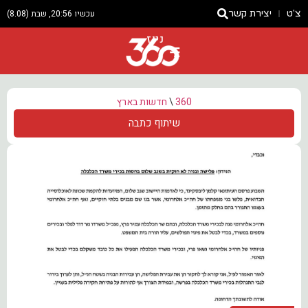
צ'ט
יצירת קשר
עכשיו 20:56, שבת (8.08)
ניוז
360
\
חדשות בארץ
שיתוף כתבה