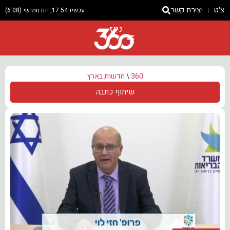
צ'ט
יצירת קשר
עכשיו 17:54, יום חמישי (6.08)
ניוז
360
\
חדשות בארץ
שיתוף כתבה