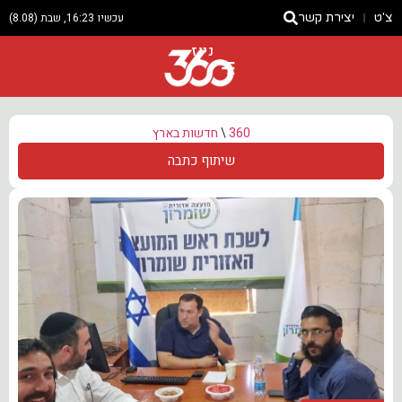
צ'ט
יצירת קשר
עכשיו 16:23, שבת (8.08)
ניוז
360
\
חדשות בארץ
שיתוף כתבה