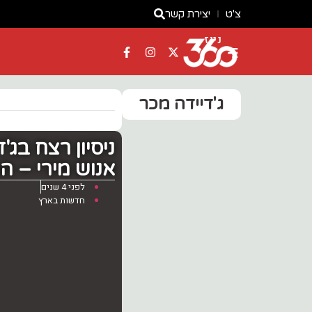
צ'ט
יצירת קשר
ניוז
ג'דיידה מכר
אנוש מירי – 
לפני 4 שנים
חדשות בארץ