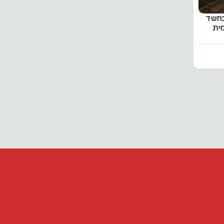
 הלילה בחשד
ית