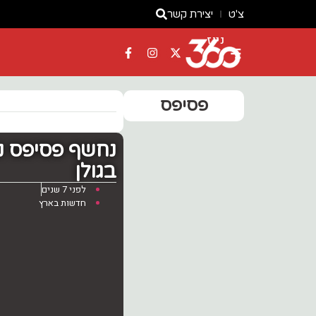
צ'ט
יצירת קשר
ניוז
פסיפס
נחשף פסיפס נ
בגולן
לפני 7 שנים
חדשות בארץ