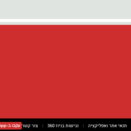
תנאי אתר ואפליקציה
נגישות בניוז 360
צור קשר
עקבו ב-WhatsApp