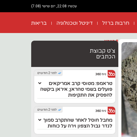
עכשיו 22:08, יום שישי (7.08)
חרבות ברזל
דיגיטל וטכנולוגיה
בריאות
#בארץ
צ'ט קבוצת
הכתבים
לפני 2 חודשים
ניוז 360
טראמפ: מטוסי קרב אמריקאים
פועלים בשמי טהראן; איראן ביקשה
להפסיק את התקיפות
לפני 2 חודשים
ניוז 360
מחבל חוסל לאחר שהתקרב סמוך
לגדר גבול הצפון וירה על כוחות