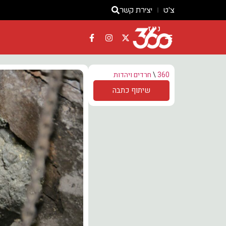
צ'ט
יצירת קשר
ניוז
360
\
חרדים ויהדות
שיתוף כתבה