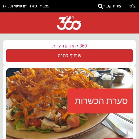
צ'ט
יצירת קשר
עכשיו 14:01, יום שישי (7.08)
ניוז
360
\
חרדים ויהדות
שיתוף כתבה