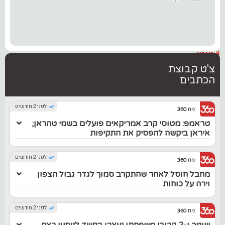
#בארץ
צ'ט קבוצת
הכתבים
לפני 2 חודשים
ניוז 360
טראמפ: מטוסי קרב אמריקאים פועלים בשמי טהראן;
איראן ביקשה להפסיק את התקיפות
לפני 2 חודשים
ניוז 360
מחבל חוסל לאחר שהתקרב סמוך לגדר גבול הצפון
וירה על כוחות
לפני 2 חודשים
ניוז 360
שוטר ו-2 קרובי משפחתו נעצרו בחשד לניסיון רצח