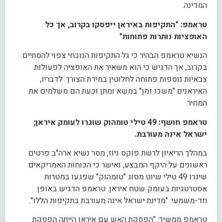
המדינה.
טראמפ: "התקיפות באיראן ייפסקו בקרוב, אך כל
האופציות נותרות פתוחות"
הנשיא טראמפ הבהיר כי גל התקיפות הנוכחי צפוי להסתיים
בקרוב, אך הדגיש כי הוא משאיר את האופציה לפעולות
צבאיות נוספות פתוחה לחלוטין במידת הצורך. לדבריו,
האיראנים "משכו זמן" במשא ומתן וכעת הם משלמים את
המחיר.
טראמפ חושף: 49 טילי טומהוק שוגרו לעומק איראן;
ישראל אינה מעורבת.
במהלך הריאיון לרשת פוקס ניוז, מסר נשיא ארה"ב פרטים
ראשונים על היקף המבצע, ואישר כי הכוחות האמריקאים
שיגרו 49 טילי שיוט מסוג "טומהוק" שפגעו במטרות
אסטרטגיות בעומק שטח איראן. טראמפ הדגיש באופן
חד-משמעי: "מדינת ישראל אינה מעורבת בתקיפות הללו".
טראמפ ממשיך: "הפסקת האש עם איראן הייתה הפסקת