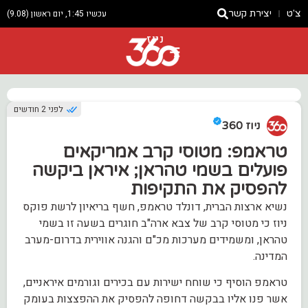
צ'ט
יצירת קשר
עכשיו 1:45, יום ראשון (9.08)
ניוז
לפני 2 חודשים
ניוז 360
טראמפ: מטוסי קרב אמריקאים
פועלים בשמי טהראן; איראן ביקשה
להפסיק את התקיפות
נשיא ארצות הברית, דונלד טראמפ, חשף בריאיון לרשת פוקס
ניוז כי מטוסי קרב של צבא ארה"ב חוגרים בשעה זו בשמי
טהראן, ומשמידים מערכות מכ"ם והגנה אווירית בדרום-מערב
המדינה.
טראמפ הוסיף כי שוחח ישירות עם בכירים וגורמים איראניים,
אשר פנו אליו בבקשה דחופה להפסיק את ההפצצות בעומק