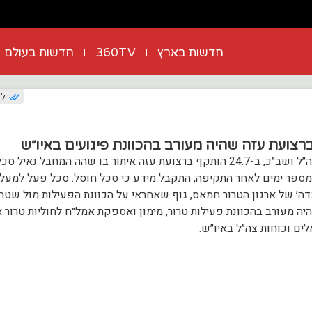
חדשות בארץ
360TV
חדשות בעולם
לפני
רצועת עזה שהיה מעורב בהכוונת פיגועים באיו״ש
בפעילות משותפת של צה״ל ושב״כ, ב-24.7 הותקף ברצועת עזה איתור בו שהה המחבל נאיל סכ
ספר ימים לאחר התקיפה, התקבל מידע כי סכל חוסל. סכל פעל למעל
ה׳ של ארגון הטרור חמאס, גוף שאחראי על הכוונת הפעילות מול שטח
 היה מעורב בהכוונת פעילות טרור, מימון ואספקת אמל״ח לחוליות טרור 
ים וכוחות צה״ל באיו״ש.