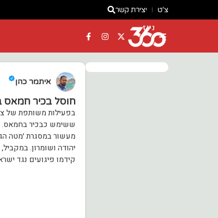
צ'ט
יצירת קשר
ניוז
איתמר כהן
חוסל בכיר חמאס ב
ששימש כבכיר בחמאס. מ
מעשור במסגרת ׳מטה הגד
יהודה ושומרון. במקביל,
קידמו פיגועים נגד ישראל