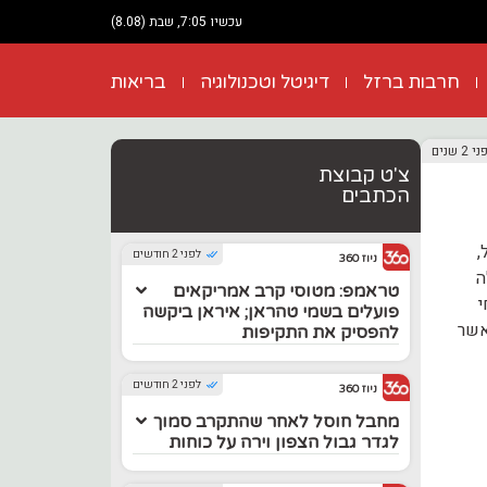
עכשיו 7:05, שבת (8.08)
חרבות ברזל
דיגיטל וטכנולוגיה
בריאות
 2 שנים
צ'ט קבוצת
הכתבים
ל,
לפני 2 חודשים
ניוז 360
ה
טראמפ: מטוסי קרב אמריקאים
י
פועלים בשמי טהראן; איראן ביקשה
אשר
להפסיק את התקיפות
לפני 2 חודשים
ניוז 360
מחבל חוסל לאחר שהתקרב סמוך
לגדר גבול הצפון וירה על כוחות