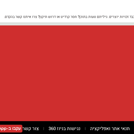
כויות יוצרים. גיליתם טעות בתוכן? חסר קרדיט או דרוש תיקון? צרו איתנו קשר בהקדם.
תנאי אתר ואפליקציה
נגישות בניוז 360
צור קשר
עקבו ב-WhatsApp