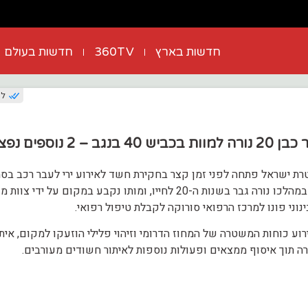
חדשות בארץ
360TV
חדשות בעולם
לפני
רצח רודף רצח: גבר כבן 20 נורה למוות בכביש 40 בנגב – 2 נ
מגזר: משטרת ישראל פתחה לפני זמן קצר בחקירת חשד לאירוע ירי לעבר רכב בס
נוני פונו למרכז הרפואי סורוקה לקבלת טיפול רפואי.
וע כוחות המשטרה של המחוז הדרומי וזיהוי פלילי הוזעקו למקום, אית
רה תוך איסוף ממצאים ופעולות נוספות לאיתור חשודים מעורבים.