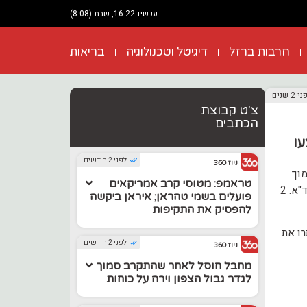
עכשיו 16:22, שבת (8.08)
חרבות ברזל
דיגיטל וטכנולוגיה
בריאות
 2 שנים
צ'ט קבוצת
הכתבים
וספים נפצעו
לפני 2 חודשים
ניוז 360
מוך
טראמפ: מטוסי קרב אמריקאים
למחלף שרה בכביש 40, במהלכו נורה גבר בשנות ה-20 לחייו, ומותו נקבע במקום על ידי צוות מד"א. 2
פועלים בשמי טהראן; איראן ביקשה
להפסיק את התקיפות
רו את
לפני 2 חודשים
ניוז 360
מחבל חוסל לאחר שהתקרב סמוך
לגדר גבול הצפון וירה על כוחות