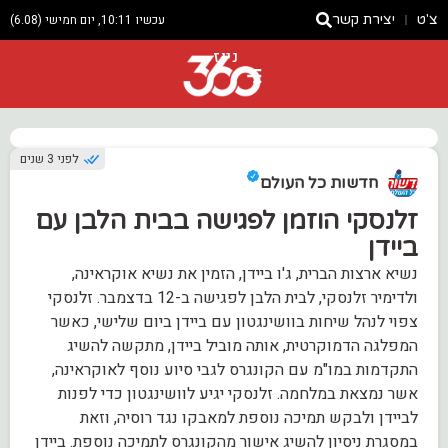
צ'ט
יצירת קשר
עכשיו 10:11, יום חמישי (6.08)
ניוז
לפני 3 שנים
חדשות כל העולם
זלנסקי הוזמן לפגישה בבית הלבן עם
ביידן
נשיא ארצות הברית, ג'ו ביידן, הזמין את נשיא אוקראינה,
ולדימיר זלנסקי, לבית הלבן לפגישה ב-12 בדצמבר​​. זלנסקי
צפוי לנהל שיחות בוושינגטון עם ביידן ביום שלישי, כאשר
המפלגה הדמוקרטית, אותה מוביל ביידן, מתקשה להשיג
התקדמות במו"מ עם הקונגרס לגבי סיוע נוסף לאוקראינה,
אשר נמצאת במלחמה​​. זלנסקי יגיע לוושינגטון כדי לפנות
לביידן ולבקש תמיכה נוספת למאבקו נגד רוסיה, וזאת
במסגרת ניסיון להשיג אישור מהקונגרס לתמיכה נוספת​​. ביידן