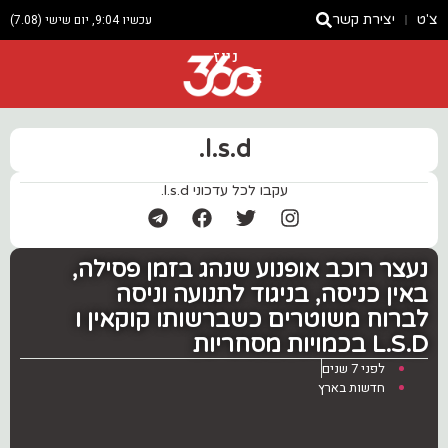
צ'ט
יצירת קשר
עכשיו 9:04, יום שישי (7.08)
ניוז
l.s.d.
עקבו לכל עדכוני l.s.d.
נעצר רוכב אופנוע שנהג בזמן פסילה,
באין כניסה, בניגוד לתנועה וניסה
לברוח משוטרים כשברשותו קוקאין ו
L.S.D בכמויות מסחריות
לפני 7 שנים
חדשות בארץ