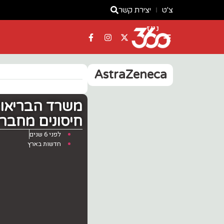
צ'ט
יצירת קשר
ניוז
AstraZeneca
‏משרד הבריאות
חיסונים מחברת
לפני 6 שנים
חדשות בארץ