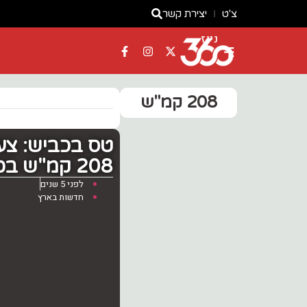
צ'ט
יצירת קשר
ניוז
208 קמ"ש
טס בכביש: צע
208 קמ"ש בכביש 65
לפני 5 שנים
חדשות בארץ