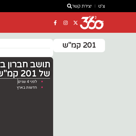
צ'ט
יצירת קשר
ניוז
201 קמ"ש
של 201 קמ"ש סמוך למחלף שורק
לפני 4 שנים
חדשות בארץ