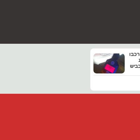
רכבו
על כביש