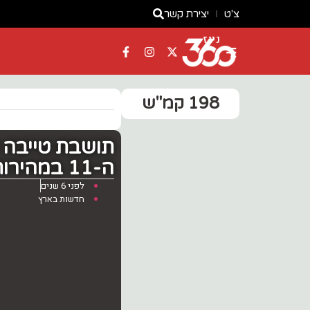
צ'ט
יצירת קשר
ניוז
198 קמ"ש
תושבת טייבה 
ה-11 במהירות 198 קמ"ש
לפני 6 שנים
חדשות בארץ