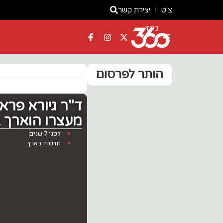
צ'ט
יצירת קשר
ניוז
הותר לפרסום
ד"ר גיורא פר
מעצרו הוארך ב-4 ימ
לפני 7 שנים
חדשות בארץ