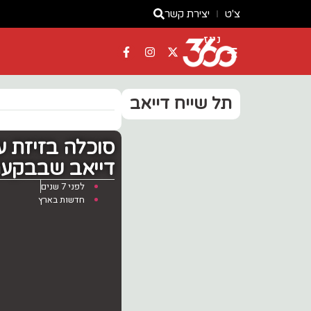
צ'ט
יצירת קשר
ניוז
תל שייח דייאב
סוכלה בזיזת ע
דייאב שבבקעת הירדן – 
לפני 7 שנים
חדשות בארץ