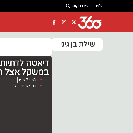
צ'ט
יצירת קשר
ניוז
שילת בן גיגי
דיאטה לדתיות
במשקל אצל המנ
לפני 7 שנים
חרדים ויהדות