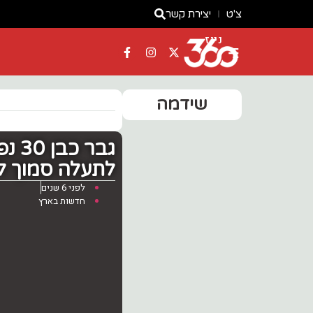
צ'ט
יצירת קשר
ניוז
שידמה
גבר
לתעלה סמוך 
לפני 6 שנים
חדשות בארץ