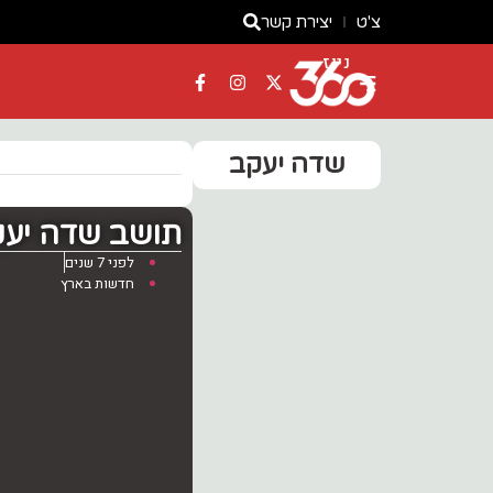
צ'ט
יצירת קשר
ניוז
שדה יעקב
תושב שדה יעקב כבן 50 נעצר ב
לפני 7 שנים
חדשות בארץ