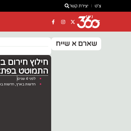
צ'ט
יצירת קשר
ניוז
שארם א שייח
חילוץ חירום ב
התמוטט בפתאו
לפני 4 שנים
חדשות בארץ
,
חדשות בע