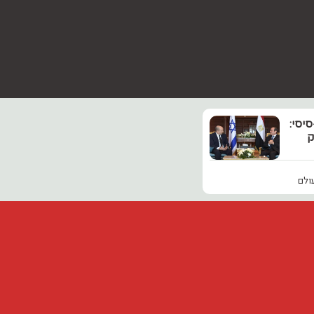
יסי:
ק
ולם