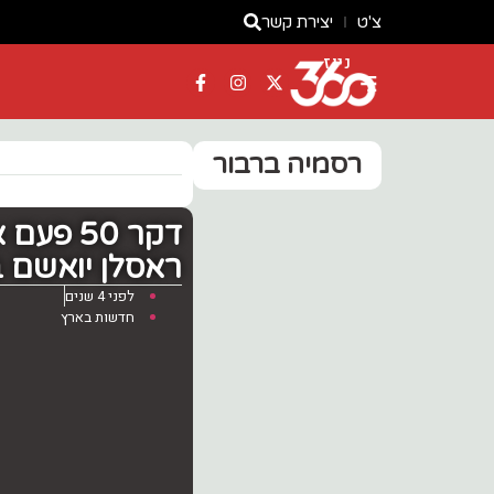
צ'ט
יצירת קשר
ניוז
רסמיה ברבור
דקר 50 
ראסלן יואשם ברצח ר
לפני 4 שנים
חדשות בארץ