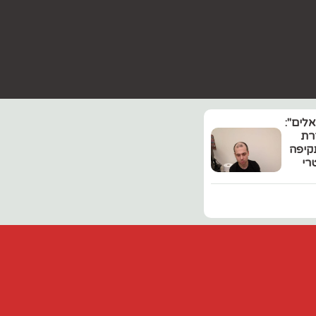
לים":
רת
קיפה
רי