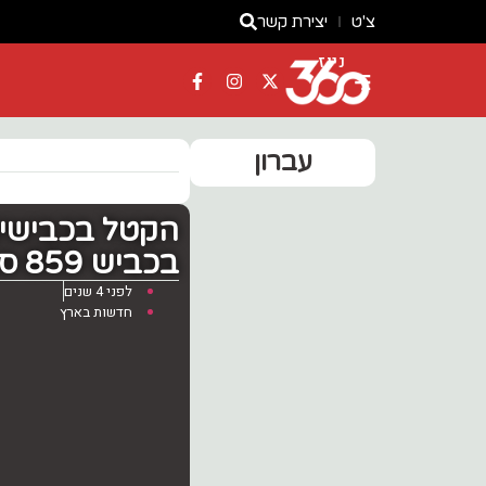
צ'ט
יצירת קשר
ניוז
עברון
בכביש 859 סמוך לכפר מזרעה
לפני 4 שנים
חדשות בארץ