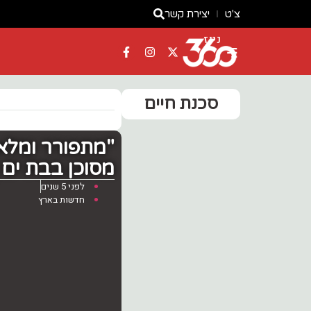
צ'ט
יצירת קשר
ניוז
סכנת חיים
מסוכן בבת ים |
לפני 5 שנים
חדשות בארץ