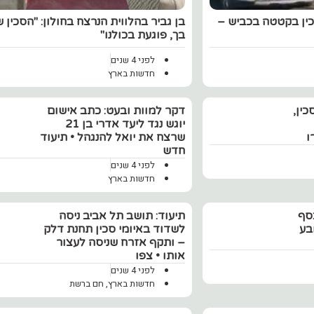
כין בקטטה בכביש –
בן גביר בהלווית הנרצח בחולון: "הסכין 
בך, פוגעת בכולנו"
לפני 4 שנים
חדשות בארץ
כין,
דקר למוות ובעט: כתב אישום
יוגש נגד ליעד אדרי בן 21
שרצח את יואל להנגהל • תיעוד
חדש
לפני 4 שנים
חדשות בארץ
כסף
תיעוד: תושב תל אביב ניסה
בע
לשדוד באיומי סכין תחנת דלק
– ותקף אזרח שניסה לעצור
אותו • צפו
לפני 4 שנים
חדשות בארץ
,
חם ברשת