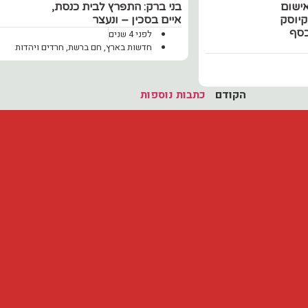
ישום
בני ברק: התפרץ לבית כנסת,
יוסק
איים בסכין – ונעצר
כסף
לפני 4 שנים
חדשות בארץ
,
חם ברשת
,
חרדים ויהדות
הקודם
כתבות נוספות