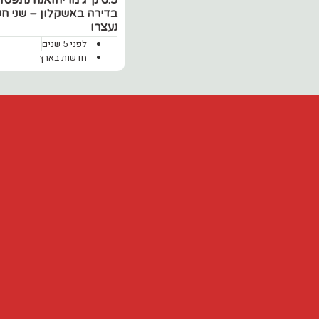
6.5 ק"ג מריחואנה נתפסו
בדירה באשקלון – שני ח
נעצרו
לפני 5 שנים
חדשות בארץ