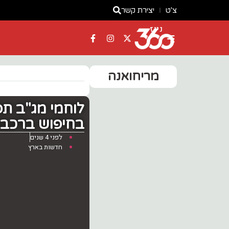
צ'ט
יצירת קשר
ניוז
מריחואנה
בחיפוש ברכבם אותרו כ- 8 
לפני 4 שנים
חדשות בארץ