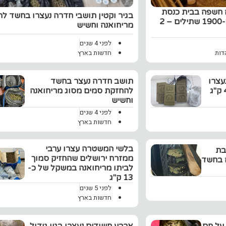
חשפה בבית כנסת
בגיר וקטין תושבי חדרה נעצרו בחשד ל
נטוש מעבדת סמים עם כ-1900 שתילים – 2
מריחואנה וחשיש
לפני 4 שנים
חדשות בארץ
דות
עצרו
תושב חדרה נעצר בחשד
לאחר שבדירתם נתפסו 4 ק"ג
להחזקת סמים מסוג מריחואנה
וחשיש
לפני 4 שנים
חדשות בארץ
בלשי המשטרה עצרו ערבי
בת
ממזרח ירושלים שהחזיק סמוך
 58 נעצרה בחשד
לביתו מריחואנה במשקל של כ-
13 ק"ג
לפני 5 שנים
חדשות בארץ