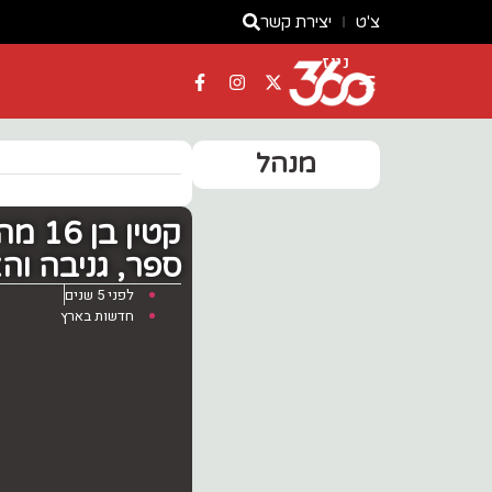
צ'ט
יצירת קשר
ניוז
מנהל
קטין
ספר, גניבה ו
לפני 5 שנים
חדשות בארץ