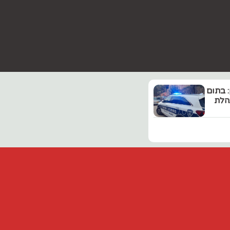
 בתום
הלת