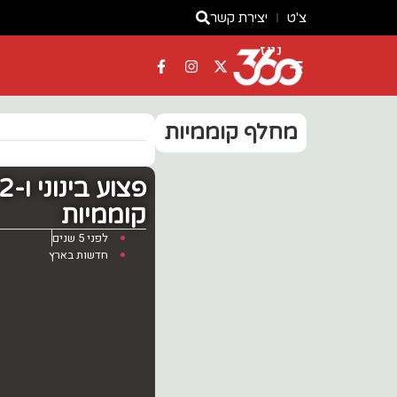
צ'ט
יצירת קשר
ניוז
מחלף קוממיות
קוממיות
לפני 5 שנים
חדשות בארץ