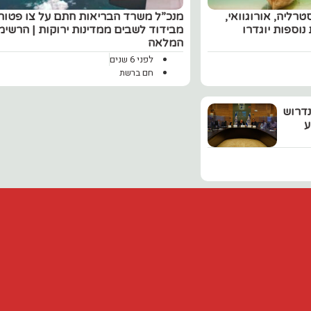
רליה, אורוגוואי,
‏מנכ”ל משרד הבריאות חתם על צו פטור
נוספות יוגדרו
מבידוד לשבים ממדינות ירוקות | הרשימ
המלאה
לפני 6 שנים
חם ברשת
נדרוש
ע