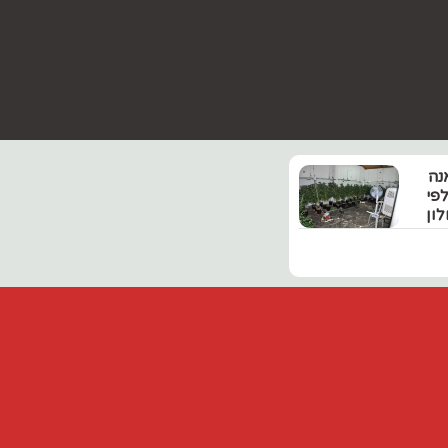
נה
פי
ון