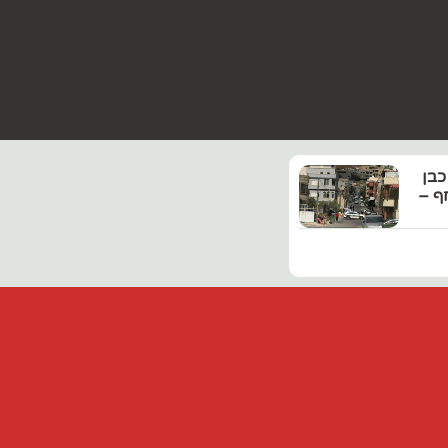
כבן
חף –