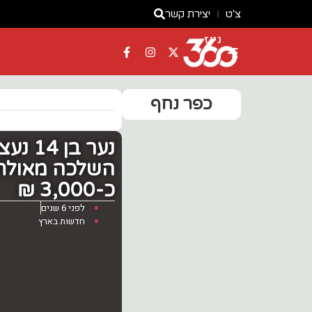
צ'ט
יצירת קשר
ניוז
כפר נחף
נער ב
השלכה מאולתר 
כ-3,000 ₪
לפני 6 שנים
חדשות בארץ