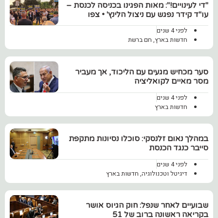
"די לעינויים!": מאות הפגינו בכניסה לכנסת –
עו"ד קידר נפגש עם ניצול הלינץ' • צפו
לפני 4 שנים
חדשות בארץ
,
חם ברשת
סער מכחיש מגעים עם הליכוד, אך מעביר
מסר מאיים לקואליציה
לפני 4 שנים
חדשות בארץ
במהלך נאום זלנסקי: סוכלו נסיונות מתקפת
סייבר כנגד הכנסת
לפני 4 שנים
דיגיטל וטכנולוגיה
,
חדשות בארץ
שבועיים לאחר שנפל: חוק הגיוס אושר
בקריאה ראשונה ברוב של 51