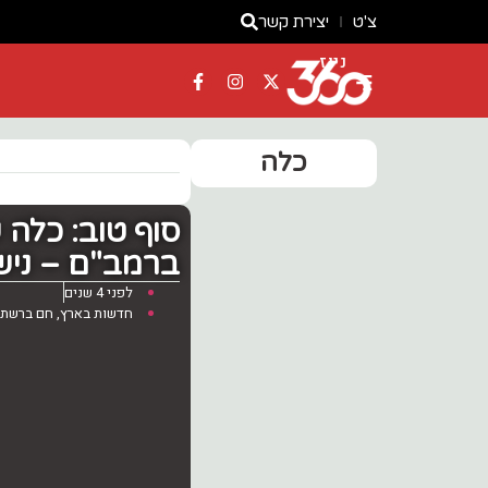
צ'ט
יצירת קשר
ניוז
כלה
סוף טוב: כלה 
ברמב"ם – ניש
לפני 4 שנים
חדשות בארץ
,
חם ברשת